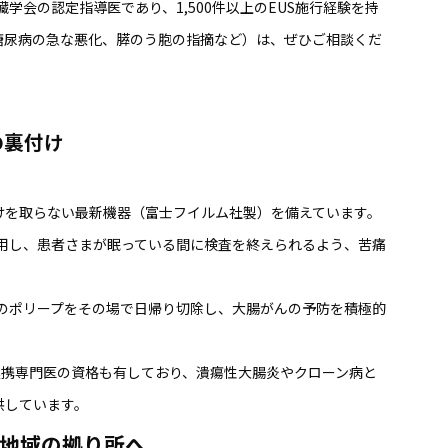
学会の認定指導医であり、1,500件以上のEUS施行経験を持
糖尿病の急な悪化、膵のう胞の指摘など）は、ぜひご相談くだ
の裏付け
けを取らない最新機器（富士フイルム社製）を備えています。
用し、患者さまが眠っている間に検査を終えられるよう、苦痛
のポリープをその場で日帰り切除し、大腸がんの予防を積極的
連携専門医の資格も有しており、潰瘍性大腸炎やクローン病と
供しています。
地域の拠り所へ