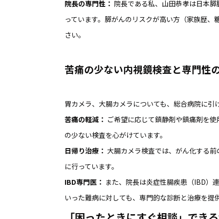
院長の専門性：
院長である私、山田恭孝は日本膵臓
っています。膵がんのリスクが高い方（家族歴、
さい。
苦痛の少ない内視鏡検査と専門性
胃カメラ、大腸カメラについても、総合病院に引
苦痛の軽減：
ご希望に応じて鎮静剤や鎮痛剤を使
の少ない検査を心がけています。
日帰り治療：
大腸カメラ検査では、がん化する前
に行っています。
IBD
専門医：
また、院長は炎症性腸疾患（IBD）
いった難病に対しても、専門的な診断と治療を提
「困ったときにすぐ相談」できる