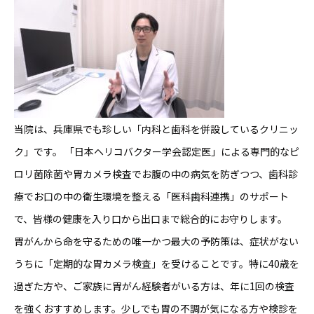
当院は、兵庫県でも珍しい「内科と歯科を併設しているクリニッ
ク」です。 「日本ヘリコバクター学会認定医」による専門的なピ
ロリ菌除菌や胃カメラ検査でお腹の中の病気を防ぎつつ、歯科診
療でお口の中の衛生環境を整える「医科歯科連携」のサポート
で、皆様の健康を入り口から出口まで総合的にお守りします。
胃がんから命を守るための唯一かつ最大の予防策は、症状がない
うちに「定期的な胃カメラ検査」を受けることです。特に40歳を
過ぎた方や、ご家族に胃がん経験者がいる方は、年に1回の検査
を強くおすすめします。少しでも胃の不調が気になる方や検診を