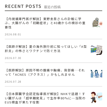
RECENT POSTS
最近の投稿
【内視鏡専門医が解説】東野圭吾さんの訃報に学
ぶ、大腸がんの「初期症状」と40歳からの検診の重
要性
2026.08.01
【医師が解説】夏の海外旅行前に知ってほしい「A型
肝炎」の怖さとワクチンで防ぐ方法
2026.07.30
【医師解説】原因不明の腹痛や胸痛、背部痛…それ
って「ACNES（アクネス）」かもしれません
2026.07.28
【日本膵臓学会認定指導医が解説】NHKで話題！す
い臓がんは「超早期発見」で生存率80%に─当院の
EUS検査が果たす役割