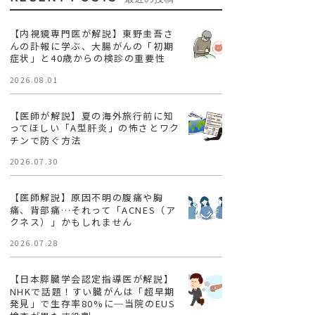
【内視鏡専門医が解説】東野圭吾さ
んの訃報に学ぶ、大腸がんの「初期
症状」と40歳からの検診の重要性
2026.08.01
【医師が解説】夏の海外旅行前に知
ってほしい「A型肝炎」の怖さとワク
チンで防ぐ方法
2026.07.30
【医師解説】原因不明の腹痛や胸
痛、背部痛…それって「ACNES（ア
クネス）」かもしれません
2026.07.28
【日本膵臓学会認定指導医が解説】
NHKで話題！すい臓がんは「超早期
発見」で生存率80%に─当院のEUS